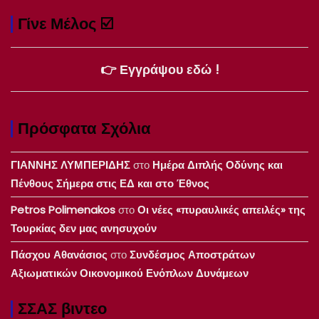
Γίνε Μέλος ☑️
👉 Εγγράψου εδώ !
Πρόσφατα Σχόλια
ΓΙΑΝΝΗΣ ΛΥΜΠΕΡΙΔΗΣ
στο
Ημέρα Διπλής Οδύνης και
Πένθους Σήμερα στις ΕΔ και στο Έθνος
Petros Polimenakos
στο
Οι νέες «πυραυλικές απειλές» της
Τουρκίας δεν μας ανησυχούν
Πάσχου Αθανάσιος
στο
Συνδέσμος Αποστράτων
Αξιωματικών Οικονομικού Ενόπλων Δυνάμεων
ΣΣΑΣ βιντεο