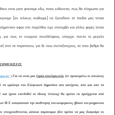
υν ειναι γιατι φτασαμε εδω, ποιος ευθυνεται, πως θα πληρωσει για
υγουμε (αν τελικως σωθουμε) να ξαναδουν τα παιδια μας τετοια
 σημαντικο αφου στο παρελθον ειχε επισυμβει και αλλες φορες τετοιο
α, για τους εν ενεργεια συναδελφους, υπαρχει παντα το μεγαλο
παξ απο τα παραπανω, για δε τους συνταξιουχους, σε ποιο βαθμο θα
 ΣΗΜΕΙΩΣΕΙΣ
ssas.gr/
)
Για να ειναι μια
ζημία αποζημιωτέα
, (εν προκειμένω οι απωλειες
ό τα ομόλογα του Ελληνικού Δημοσίου που κατέχουν, όσο και απο τα
 και έχουν επενδυθεί σε ίδιους τίτλους) θα πρέπει να προέρχεται από
των Μ.Τ. αποφασισαν την υιοθετηση του κουρεματος (βασει του μνημονιου
ε στοιχειοθετειται, κάποια παρανομια (δεν πρέπει να μας διαφεύγει το