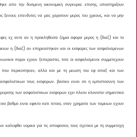
κε απο την δυσμενη οικονομικη συγκυρια. επισης, υποστηριζουν
υς ξενους επενδυτες να μας χαρισουν μερος του χρεους, και να μην
αφες εχ αντε αν η προκληθεισα ζημια αφορα μερος η (διαζ) και το
ειων η (διαζ) αν επηρεαστηκαν και οι εισφορες των ασφαλισμενων
ινωνικοι ποροι εχουν ξεπεραστει, τοτε οι ασφαλισμενοι συμμετεχουν
υς που περικοπηκαν, αλλα και με τη μεωση του εφ απαξ και των
ασφαλιστικων τους εισφορων. βασικο ειναι οτι η εμπιστοσυνη των
ειρισης των ασφαλιστικων εισφορων εχει πλεον κλονιστει σημαντικα
οιο βαθμο ειναι εφικτο κατι τετοιο, οταν χρηματα των ταμειων εχουν
ουν καλυφθει νομικα για τις αποφασεις τους σχετικα με τη συμμετοχη