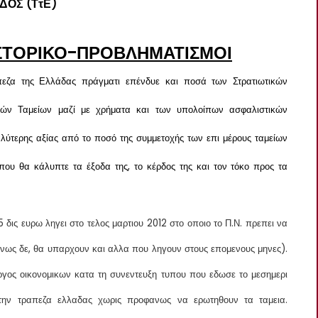
ΔΟΣ (ΤτΕ)
ΣΤΟΡΙΚΟ-ΠΡΟΒΛΗΜΑΤΙΣΜΟΙ
ζα της Ελλάδας πράγματι επένδυε και ποσά των Στρατιωτικών
κών Ταμείων μαζί με χρήματα και των υπολοίπων ασφαλιστικών
λύτερης αξίας από το ποσό της συμμετοχής των επι μέρους ταμείων
που θα κάλυπτε τα έξοδα της, το κέρδος της και τον τόκο προς τα
 δις ευρω ληγει στο τελος μαρτιου 2012 στο οποιο το Π.Ν. πρεπει να
νως δε, θα υπαρχουν και αλλα που ληγουν στους επομενους μηνες).
ργος οικονομικων κατα τη συνεντευξη τυπου που εδωσε το μεσημερι
την τραπεζα ελλαδας χωρις προφανως να ερωτηθουν τα ταμεια.