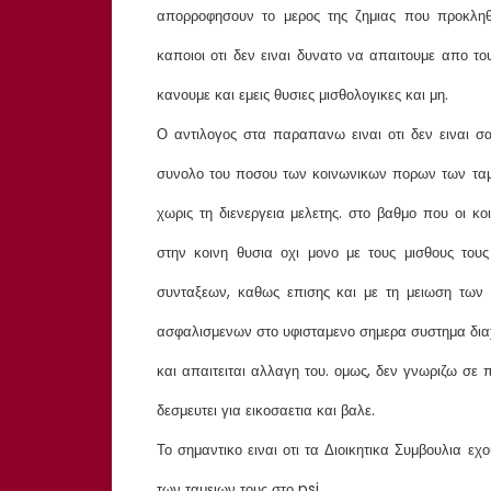
απορροφησουν το μερος της ζημιας που προκληθη
καποιοι οτι δεν ειναι δυνατο να απαιτουμε απο το
κανουμε και εμεις θυσιες μισθολογικες και μη.
Ο αντιλογος στα παραπανω ειναι οτι δεν ειναι σ
συνολο του ποσου των κοινωνικων πορων των ταμ
χωρις τη διενεργεια μελετης. στο βαθμο που οι κο
στην κοινη θυσια οχι μονο με τους μισθους το
συνταξεων, καθως επισης και με τη μειωση των 
ασφαλισμενων στο υφισταμενο σημερα συστημα διαχ
και απαιτειται αλλαγη του. ομως, δεν γνωριζω σε π
δεσμευτει για εικοσαετια και βαλε.
Το σημαντικο ειναι οτι τα Διοικητικα Συμβουλια εχ
των ταμειων τους στο psi