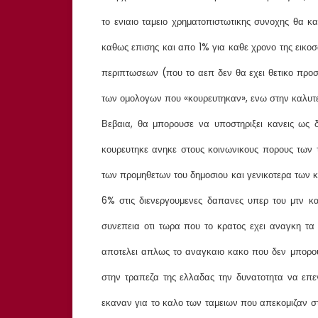
το ενιαιο ταμειο χρηματοπιστωτικης συνοχης θα 
καθως επισης και απο 1% για καθε χρονο της εικοσα
περιπτωσεων (που το αεπ δεν θα εχει θετικο πρ
των ομολογων που «κουρευτηκαν», ενω στην καλυτ
Βεβαια, θα μπορουσε να υποστηριξει κανεις ως 
κουρευτηκε ανηκε στους κοινωνικους πορους των 
των προμηθετων του δημοσιου και γενικοτερα των 
6% στις διενεργουμενες δαπανες υπερ του μτν κα
συνεπεια οτι τωρα που το κρατος εχει αναγκη τα
αποτελει απλως το αναγκαιο κακο που δεν μπορουμ
στην τραπεζα της ελλαδας την δυνατοτητα να επε
εκαναν για το καλο των ταμειων που απεκομιζαν σ