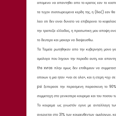
απομενει να απαντηθει απο το κρατος εαν το κοσ
τα τυχον συσσωρευμενα κερδη της, η (διαζ) εαν θα
λεει οτι δεν ειναι δυνατο να επιβαρυνει το κεφαλ
την τραπεζα ελλαδας, η προσωπικη μου αποψη ειναι
το δευτερο και μακαρι να διαψευσθω.
Τα Ταμεία ρωτηθηκαν απο την κυβερνηση μονο για
ομολογα που ληγουν την περιοδο αυτη, και απαντη
ths xvras πλην ομως δεν επιθυμουν να συμμετασ
οποιων η μια ηταν «ναι σε ολα», και η ετερη «οχι 
psi ξεπερασε την περασμενη παρασκευη το 90%, 
συμμετοχη στο γενικοτερο κουρεμα και του ποσου τ
Το κουρεμα ως γνωστόν εγινε με ανταλλαγη τω
ανερχεται στο 31% των κουρευθεντων ομολογων, κα