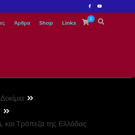
0
ες
Άρθρα
Shop
Links
Δοκίμια
ν
Δ. και Τράπεζα της Ελλάδας