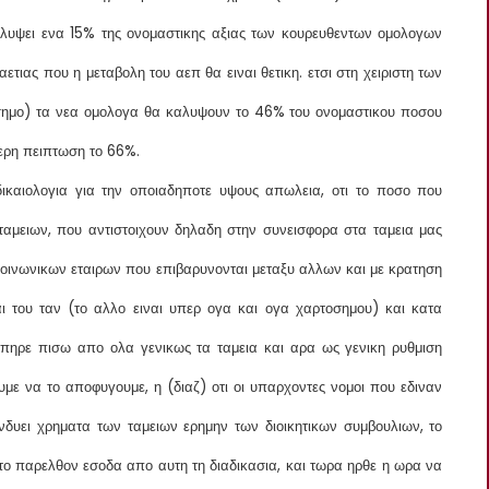
καλυψει ενα 15% της ονομαστικης αξιας των κουρευθεντων ομολογων
ετιας που η μεταβολη του αεπ θα ειναι θετικη. ετσι στη χειριστη των
οσημο) τα νεα ομολογα θα καλυψουν το 46% του ονομαστικου ποσου
ερη πειπτωση το 66%.
δικαιολογια για την οποιαδηποτε υψους απωλεια, οτι το ποσο που
ταμειων, που αντιστοιχουν δηλαδη στην συνεισφορα στα ταμεια μας
κοινωνικων εταιρων που επιβαρυνονται μεταξυ αλλων και με κρατηση
ι του ταν (το αλλο ειναι υπερ ογα και ογα χαρτοσημου) και κατα
 πηρε πισω απο ολα γενικως τα ταμεια και αρα ως γενικη ρυθμιση
ε να το αποφυγουμε, η (διαζ) οτι οι υπαρχοντες νομοι που εδιναν
νδυει χρηματα των ταμειων ερημην των διοικητικων συμβουλιων, το
το παρελθον εσοδα απο αυτη τη διαδικασια, και τωρα ηρθε η ωρα να