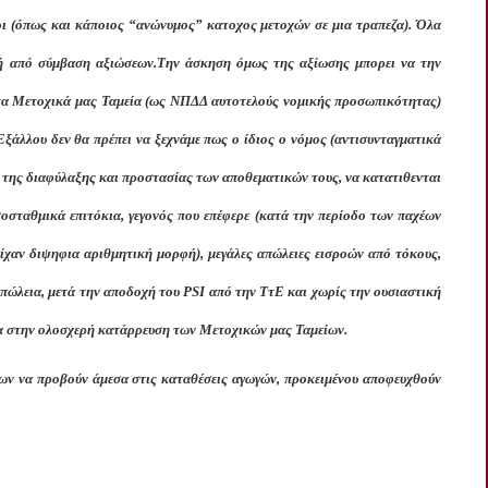
χοι (όπως και κάποιος “ανώνυμος” κατοχος μετοχών σε μια τραπεζα). Όλα
χή από σύμβαση αξιώσεων.Την άσκηση όμως της αξίωσης μπορει να την
 τα Μετοχικά μας Ταμεία (ως ΝΠΔΔ αυτοτελούς νομικής προσωπικότητας)
Εξάλλου δεν θα πρέπει να ξεχνάμε πως ο ίδιος ο νόμος (αντισυνταγματικά
ή της διαφύλαξης και προστασίας των αποθεματικών τους, να κατατιθενται
οσταθμικά επιτόκια, γεγονός που επέφερε (κατά την περίοδο των παχέων
ίχαν διψηφια αριθμητική μορφή), μεγάλες απώλειες εισροών από τόκους,
απώλεια, μετά την αποδοχή του PSI από την ΤτΕ και χωρίς την ουσιαστική
α στην ολοσχερή κατάρρευση των Μετοχικών μας Ταμείων.
ων να προβούν άμεσα στις καταθέσεις αγωγών, προκειμένου αποφευχθούν