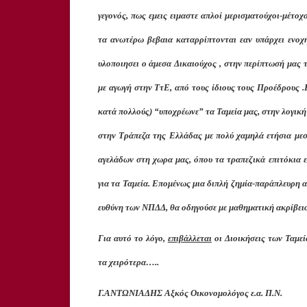
γεγονός, πως εμεις ειμαστε απλοί μερισματούχοι-μέτο
τα ανωτέρω βεβαια καταρρίπτονται εαν υπάρχει ενο
υλοποιησει ο άμεσα Δικαιούχος , στην περίπτωσή μας
με αγωγή στην ΤτΕ, από τους ίδιους τους Προέδρους .
κατά πολλούς) “υποχρέωνε” τα Ταμεία μας, στην λογικ
στην Τράπεζα της Ελλάδας με πολύ χαμηλά ετήσια μεσ
αγελάδων στη χωρα μας, όπου τα τραπεζικά επιτόκια ε
για τα Ταμεία. Επομένως μια διπλή ζημία-παράπλευρη 
ευθύνη των ΝΠΔΔ, θα οδηγούσε με μαθηματική ακρίβει
Για αυτό το λόγο,
επιβάλλεται
οι Διοικήσεις των Ταμεί
τα χειρότερα…..
Γ.ΑΝΤΩΝΙΑΔΗΣ Αξκός Οικονομολόγος ε.α. Π.Ν.