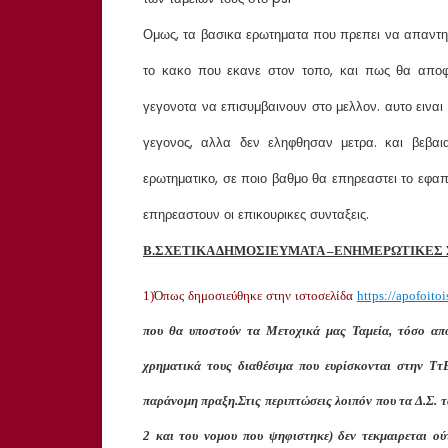
Ομως, τα βασικα ερωτηματα που πρεπει να απαντηθο
το κακο που εκανε στον τοπο, και πως θα αποφ
γεγονοτα να επισυμβαινουν στο μελλον. αυτο ειναι
γεγονος, αλλα δεν εληφθησαν μετρα. και βεβαι
ερωτηματικο, σε ποιο βαθμο θα επηρεαστει το εφα
επηρεαστουν οι επικουρικες συνταξεις.
Β.ΣΧΕΤΙΚΑ ΔΗΜΟΣΙΕΥΜΑΤΑ –ΕΝΗΜΕΡΩΤΙΚΕΣ
1)Όπως δημοσιεύθηκε στην ιστοσελίδα
https://apofoitoi
που θα υποστούν τα Μετοχικά μας Ταμεία, τόσο απ
χρηματικά τους διαθέσιμα που ευρίσκονται στην ΤτΕ
παράνομη πραξη.Στις περιπτώσεις λοιπόν που τα Δ.Σ. 
2 και του νομου που ψηφιστηκε) δεν τεκμαιρεται ούτ