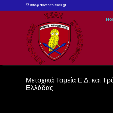
Skip
info@apofoitoissas.gr
to
Ho
content
Μετοχικά Ταμεία Ε.Δ. και Τρ
Ελλάδας