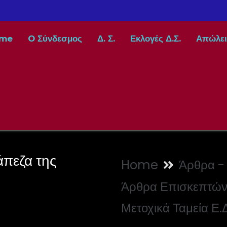
me
O Σύνδεσμος
Δ. Σ.
Εκλογές Δ.Σ.
Απώλει
άπεζα της
Home
Άρθρα - 
Άρθρα Επισκεπτώ
Μετοχικά Ταμεία Ε.