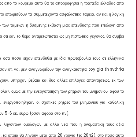
τος απο το κουρεμα αυτο θα το απορροφησει η τραπεζα ελλαδας απο
 το επωμισθουν τα συμμετεχοντα ασφαλιστικα ταμεια. αν και η λογικη
αιο των ταμειων η δυσμενης εκβαση μιας επενδυσης που επελεγη απο
 οτι εαν το θεμα αντιμετωπιστει ως μη πιστωτικο γεγονος, θα συμβει
 οσα ποσα ειχαν επενδυθει με ιδια πρωτοβουλια τους σε ελληνικα
σαν οτι ναι μεν αναγνωριζουν την αναγκαιοτητα toy gia th svthria
χουν. υπηρχαν βεβαια και δυο αλλες επιλογες απαντησεως, εκ των
σε ολα». ομως με την ενεργοποιηση των ρητρων του μνημονιου, αφου το
ενεργοποιηθηκαν οι σχετικες ρητρες του μνημονιου για καθολικη
ων 5-6 εκ. ευρω (οσον αφορα στο πν).
ν ληγοντων ομολογων με αλλα νεα που η ονομαστικη τους αξια
ι τα οποια θα ληγουν μετα απο 20 χρονια (το 2042). στο ποσο αυτο