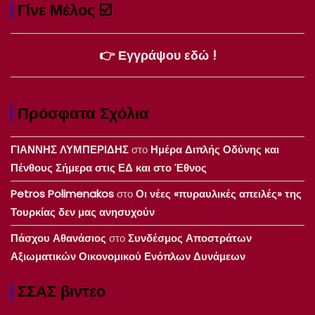
Γίνε Μέλος ☑️
👉 Εγγράψου εδώ !
Πρόσφατα Σχόλια
ΓΙΑΝΝΗΣ ΛΥΜΠΕΡΙΔΗΣ
στο
Ημέρα Διπλής Οδύνης και
Πένθους Σήμερα στις ΕΔ και στο Έθνος
Petros Polimenakos
στο
Οι νέες «πυραυλικές απειλές» της
Τουρκίας δεν μας ανησυχούν
Πάσχου Αθανάσιος
στο
Συνδέσμος Αποστράτων
Αξιωματικών Οικονομικού Ενόπλων Δυνάμεων
ΣΣΑΣ βιντεο