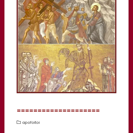
====================
apofoitoi