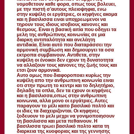
νομοθετουν καθε φορα, οπως τους βολευει,
με την πιστή σ’αυτους πλειοψηφια, ενω
στην κυψέλη οι εργάτριες, οι κηφήνες ακομα
και η βασιλισσα ειναι υποχρεωμενοι να
τηρουν τους ιδιους ισοβιους κανονες και
θεσμους. Ειναι η βασική αιτία που οδηγει τα
μελη της ανθρώπινης κοινωνίας σε μια
διαρκη αντιπαλότητα και ανελέητη
αντιδικία. Είναι αυτό που διαταράσσει την
αρμονική συμβίωση και δημιουργει τα οσα
εκτροπα συμβαινουν. Αντιθετα, στην
κυψέλη οι ένοικοι δεν εχουν τη δυνατοτητα
να αλλαξουν τους κανονες της ζωής τους και
ετσι ζουν αρμονικά.
Αυτο ομως που διαφοροποιει κυρίως την
κυψέλη απο την ανθρωπινη κοινωνία ειναι
οτι στην πρωτη το κεντρι και το δηλητήριο,
δηλαδη τα οπλα, δεν τα εχουν οι κηφήνες
και η βασιλισσα,οπως στην ανθρωπινη
κοινωνια, αλλα μονο οι εργάτριες. Αυτες
παραγουν το μέλι καιτο βασιλικό πολτό και
οι ιδιες τα διαχειριζονται. Οι κηφηνες
ξοδευουν το μελι μεχρι να γονιμοποιησουν
τη βασιλισσα και μετα πεθαινουν. Η
βασιλισσα τρωει βασιλικό πολτο κατα τη
διαρκεια της κυοφοριας και της γεννησης