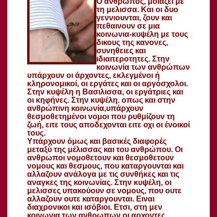
Ο άνθρωπος, μοιάζει με
τη μελισσα. Και οι δυο
γεννιουνται, ζουν και
πεθαινουν σε μια
κοινωνια-κυψέλη με τους
δικους της κανονες,
συνηθειες και
ιδιαιτεροτητες. Στην
κοινωνία των ανθρώπων
υπάρχουν οι άρχοντες, εκλεγμένοι ή
κληρονομικοί, οι εργάτες και οι αργόσχολοι.
Στην κυψέλη η Βασιλισσα, οι εργάτριες και
οι κηφήνες. Στην κυψέλη. οπως και στην
ανθρώπινη κοινωνία,υπάρχουν
θεσμοθετημένοι νομοι που ρυθμίζουν τη
ζωή, ειτε τους αποδεχονται ειτε οχι οι ένοικοί
τους.
Υπάρχουν όμως και βασικές διαφορές
μεταξύ της μέλισσας και του ανθρώπου. Οι
ανθρωποι νομοθετουν και θεσμοθετουν
νομους και θεσμους, που καταργουνται και
αλλαζουν ανάλογα με τις συνθήκες και τις
αναγκες της κοινωνίας. Στην κυψέλη, οι
μελισσες υπακούουν σε νομους, που ουτε
αλλαζουν ουτε καταργουνται. Ειναι
διαχρονικοι και ισόβιοι. Ετσι, στη μεν
κοινωνια των ανθρωπων οι αρχοντες