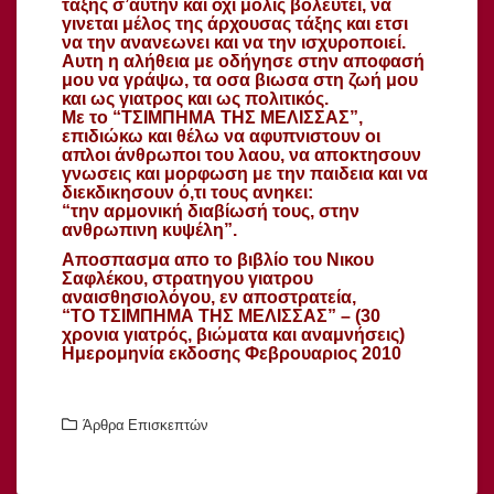
τάξης σ’αυτην και οχι μόλις βολευτεί, να
γινεται μέλος της άρχουσας τάξης και ετσι
να την ανανεωνει και να την ισχυροποιεί.
Αυτη η αλήθεια με οδήγησε στην αποφασή
μου να γράψω, τα οσα βιωσα στη ζωή μου
και ως γιατρος και ως πολιτικός.
Με το “ΤΣΙΜΠΗΜΑ ΤΗΣ ΜΕΛΙΣΣΑΣ”,
επιδιώκω και θέλω να αφυπνιστουν οι
απλοι άνθρωποι του λαου, να αποκτησουν
γνωσεις και μορφωση με την παιδεια και να
διεκδικησουν ό,τι τους ανηκει:
“την αρμονική διαβίωσή τους, στην
ανθρωπινη κυψέλη”.
Αποσπασμα απο το βιβλίο του Νικου
Σαφλέκου, στρατηγου γιατρου
αναισθησιολόγου, εν αποστρατεία,
“ΤΟ ΤΣΙΜΠΗΜΑ ΤΗΣ ΜΕΛΙΣΣΑΣ” – (30
χρονια γιατρός, βιώματα και αναμνήσεις)
Ημερομηνία εκδοσης Φεβρουαριος 2010
Άρθρα Επισκεπτών