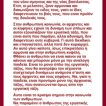
του νέου σμηνους και της νέας βασιλισσας.
Ετσι, οι μελισσες, ζουν αρμονικα και
διαιωνίζουν το ειδος τους, γιατι οι ίδιες
διαφεντευουν το βιός τους, που ειναι προϊόν
της δουλειάς τους.
Στην ανθρωπινη κοινωνία, οι αρχοντες και
οι κηφηνες εχουν τη δυναμη των οπλων και
αυτοι εξουσιάζουν την εργατική τάξη, που
ειναι αυτη που παράγει, αλλα αδυναμη, δεν
διαφεντευει ουτε κυβερνά. Γι αυτό διεκδικει
και επαναστατεί, αλλα ποτέ δεν κυριαρχεί.
Αν αυτό γίνει καποτε, ίσως επικρατήσει η
αρμονια και στην ανθρωπινη κυψέλη.
Φθάνει οι ανθρωποι να ειναι ικανοι να το
κάνουν και μπορουν μόνο με την αναλογη
παιδεία. Ειναι το μονο όπλο της εργατικής
τάξης, που θα ανατρέψει τον ισχυοντα
συσχετισμό δυνάμεων ανάμεσα σ’αυτη και
τους άρχοντες και τους κηφήνες. Να, γιατι η
παιδεία, ειναι προνόμιο μονο της άρχουσας
τάξης, που ανανεώνεται όμως απο την
εργατική τάξη.
Αυτο ειναι το κρισιμο σημειο στην κοινωνία
των ανθρωπων.
Να παραμένει ο άνθρωπος της εργατικής