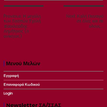
Πλοήγηση
άρθρων
Previous
Next
Previous:
Η μεγάλη
Next:
Καλή Παναγιά
post:
post:
των Σασιτών Σχολή
σε όλες και σε
:Βασιλειάδης
όλους….
Δημήτριος (ο
ανίκητος)
Μενού Μελών
Εγγραφή
Επαναφορά Κωδικού
Login
Newsletter ΣΑ/ΣΣΑΣ