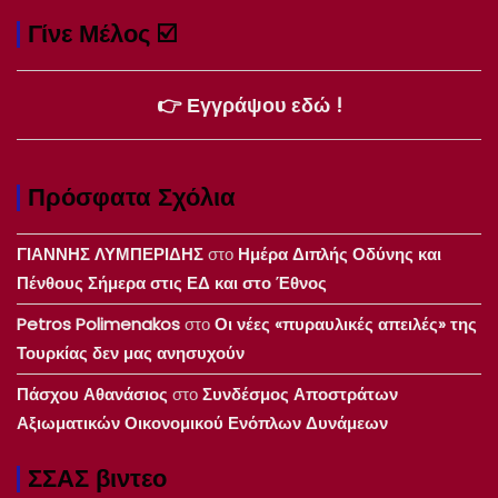
Γίνε Μέλος ☑️
👉 Εγγράψου εδώ !
Πρόσφατα Σχόλια
ΓΙΑΝΝΗΣ ΛΥΜΠΕΡΙΔΗΣ
στο
Ημέρα Διπλής Οδύνης και
Πένθους Σήμερα στις ΕΔ και στο Έθνος
Petros Polimenakos
στο
Οι νέες «πυραυλικές απειλές» της
Τουρκίας δεν μας ανησυχούν
Πάσχου Αθανάσιος
στο
Συνδέσμος Αποστράτων
Αξιωματικών Οικονομικού Ενόπλων Δυνάμεων
ΣΣΑΣ βιντεο