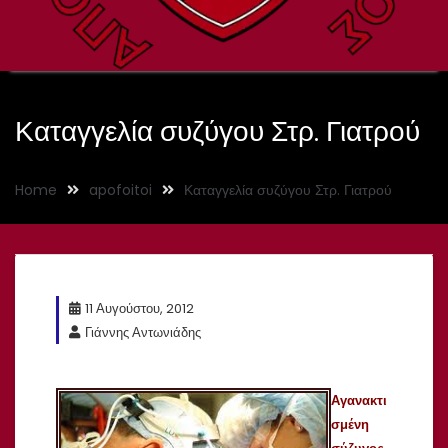
Καταγγελία συζύγου Στρ. Γιατρού
Home
apofoitoi
Καταγγελία συζύγου Στρ. Γιατρού
11 Αυγούστου, 2012
Γιάννης Αντωνιάδης
Αγανακτι
σμένη