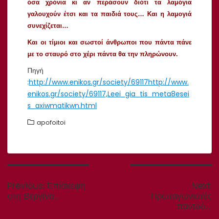
όσα χρόνια κι αν περάσουν διότι τα λαμόγια
γαλουχούν έτσι και τα παιδιά τους… Και η λαμογιά
συνεχίζεται…
Και οι τίμιοι και σωστοί άνθρωποι που πάντα πάνε
με το σταυρό στο χέρι πάντα θα την πληρώνουν.
Πηγή
:
http://www.enikos.gr/society/69117
http://www.
enikos.gr/society/69117,Leei_gia_tis_meta8esei
s_axiwmatikwn.html
apofoitoi
Πλοήγηση
άρθρων
Previous
N
Previous:
Επίσκεψη
Next:
post:
p
στη Βεργίνα…
Πρωταγωνιστές
παντού….