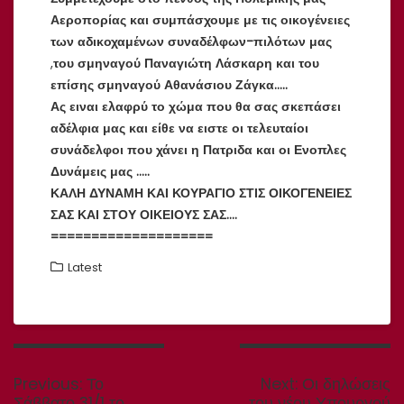
Αεροπορίας και συμπάσχουμε με τις οικογένειες
των αδικοχαμένων συναδέλφων-πιλότων μας
,
του σμηναγού Παναγιώτη Λάσκαρη και του
επίσης σμηναγού Αθανάσιου Ζάγκα…..
Ας ειναι ελαφρύ το χώμα που θα σας σκεπάσει
αδέλφια μας και είθε να ειστε οι τελευταίοι
συνάδελφοι που χάνει η Πατριδα και οι Ενοπλες
Δυνάμεις μας …..
ΚΑΛΗ ΔΥΝΑΜΗ ΚΑΙ ΚΟΥΡΑΓΙΟ ΣΤΙΣ ΟΙΚΟΓΕΝΕΙΕΣ
ΣΑΣ ΚΑΙ ΣΤΟΥ ΟΙΚΕΙΟΥΣ ΣΑΣ….
====================
Latest
Πλοήγηση
άρθρων
Previous
Next
Previous:
Το
Next:
Οι δηλώσεις
post:
post:
Σάββατο 31/1 το
του νέου Υπουργού