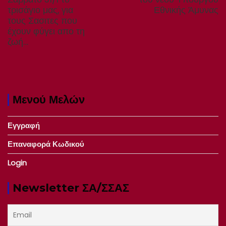
τρισάγιο μας, για
Εθνικής Άμυνας
τους Σασιτες που
έχουν φύγει απο τη
ζωή…
Μενού Μελών
Εγγραφή
Επαναφορά Κωδικού
Login
Newsletter ΣΑ/ΣΣΑΣ