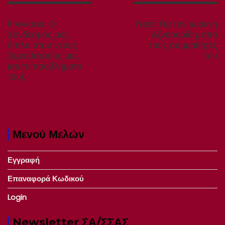
Πλοήγηση
άρθρων
Previous
Next
Previous:
Ο
Next:
Για τον Ιωάννη
post:
post:
Σύνδεσμός μας,
Αζναουρίδη, απο
δίπλα στου νέους
τους συμμαθητές
Στρατ.Ιατρούς μας
του
και τα προβλήματά
τους
Μενού Μελών
Εγγραφή
Επαναφορά Κωδικού
Login
Newsletter ΣΑ/ΣΣΑΣ