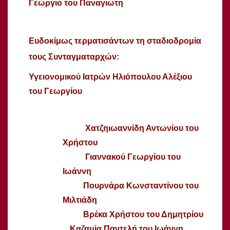
Γεώργιο του Παναγιωτη
Ευδοκίμως τερματισάντων τη σταδιοδρομία
τους Συνταγματαρχών
:
Υγειονομικού Ιατρών Ηλιόπουλου Αλέξιου
του Γεωργίου
Χατζηιωαννίδη Αντωνίου του
Χρήστου
Γιαννακού Γεωργίου του
Ιωάννη
Πουρνάρα Κωνσταντίνου του
Μιλτιάδη
Βρέκα Χρήστου του Δημητρίου
Καζαμία Παντελή του Ιωάννη