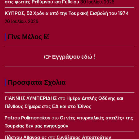
στις φωτιές Ρεθύμνου και Γυθείου
30 Ιουλίου, 2026
ΚΥΠΡΟΣ, 52 Χρόνια από την Τουρκική Εισβολή του 1974
20 Ιουλίου, 2026
Γίνε Μέλος ☑️
👉 Εγγράψου εδώ !
Πρόσφατα Σχόλια
ΓΙΑΝΝΗΣ ΛΥΜΠΕΡΙΔΗΣ
στο
Ημέρα Διπλής Οδύνης και
Πένθους Σήμερα στις ΕΔ και στο Έθνος
Petros Polimenakos
στο
Οι νέες «πυραυλικές απειλές» της
Τουρκίας δεν μας ανησυχούν
Πάσχου Αθανάσιος
στο
Συνδέσμος Αποστράτων