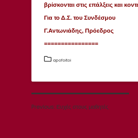
βρίσκονται στις επάλξεις και κο
Για το Δ.Σ. του Συνδέσμου
Γ.Αντωνιάδης,
Πρόεδρος
================
apofoitoi
Πλοήγηση
άρθρων
Previous
Previous:
Ευχές στους μαθητές
post: