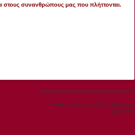
ντα στους συνανθρώπους μας που πλήττονται.
Next
Next:
ο Δντης του ΝΝΚ Πλοίαρχος
post:
Τζωρτζίνης