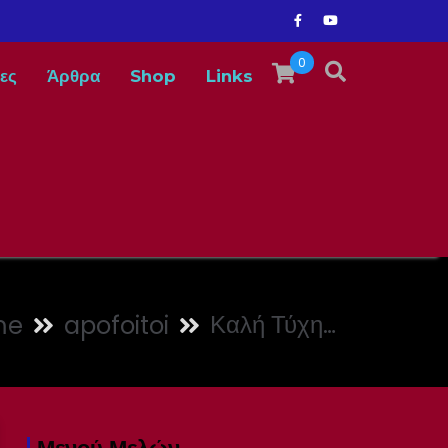
0
ες
Άρθρα
Shop
Links
Καλή Τύχη…
me
apofoitoi