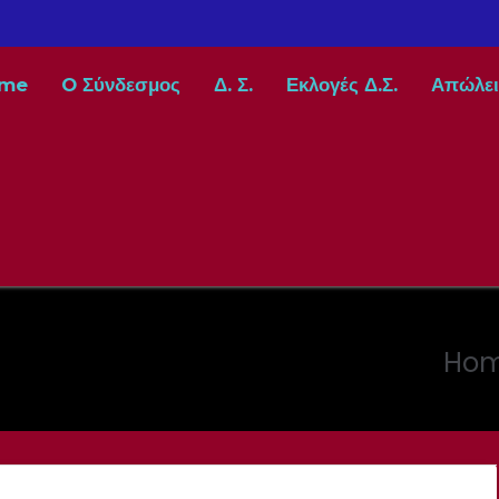
me
O Σύνδεσμος
Δ. Σ.
Εκλογές Δ.Σ.
Απώλει
Ho