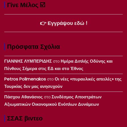
Γίνε Μέλος ☑️
👉 Εγγράψου εδώ !
Πρόσφατα Σχόλια
ΓΙΑΝΝΗΣ ΛΥΜΠΕΡΙΔΗΣ
στο
Ημέρα Διπλής Οδύνης και
Πένθους Σήμερα στις ΕΔ και στο Έθνος
Petros Polimenakos
στο
Οι νέες «πυραυλικές απειλές» της
Τουρκίας δεν μας ανησυχούν
Πάσχου Αθανάσιος
στο
Συνδέσμος Αποστράτων
Αξιωματικών Οικονομικού Ενόπλων Δυνάμεων
ΣΣΑΣ βιντεο