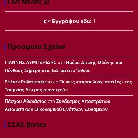
Γίνε Μέλος ☑️
👉 Εγγράψου εδώ !
Πρόσφατα Σχόλια
ΓΙΑΝΝΗΣ ΛΥΜΠΕΡΙΔΗΣ
στο
Ημέρα Διπλής Οδύνης και
Πένθους Σήμερα στις ΕΔ και στο Έθνος
Petros Polimenakos
στο
Οι νέες «πυραυλικές απειλές» της
Τουρκίας δεν μας ανησυχούν
Πάσχου Αθανάσιος
στο
Συνδέσμος Αποστράτων
Αξιωματικών Οικονομικού Ενόπλων Δυνάμεων
ΣΣΑΣ βιντεο