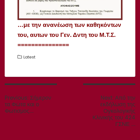
…με την ανανέωση των καθηκόντων
του, αυτων του Γεν. Δντη του Μ.Τ.Σ.
===============
Latest
Πλοήγηση
άρθρων
Previous
Next
Previous:
Σήμερον
Next:
Από την
post:
post:
τα Φωτα και ο
εκδήλωση της
Φωτισμος….
Ογκολογικής
Κλινικής του 424
ΓΣΝΕ ….