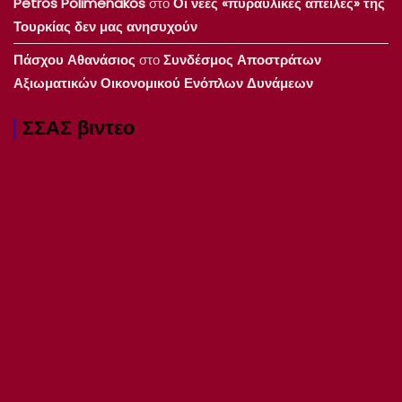
Petros Polimenakos
στο
Οι νέες «πυραυλικές απειλές» της
Τουρκίας δεν μας ανησυχούν
Πάσχου Αθανάσιος
στο
Συνδέσμος Αποστράτων
Αξιωματικών Οικονομικού Ενόπλων Δυνάμεων
ΣΣΑΣ βιντεο