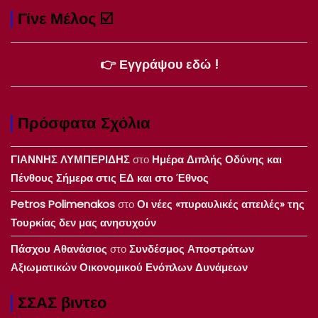
Γίνε Μέλος ☑️
👉 Εγγράψου εδώ !
Πρόσφατα Σχόλια
ΓΙΑΝΝΗΣ ΛΥΜΠΕΡΙΔΗΣ
στο
Ημέρα Διπλής Οδύνης και
Πένθους Σήμερα στις ΕΔ και στο Έθνος
Petros Polimenakos
στο
Οι νέες «πυραυλικές απειλές» της
Τουρκίας δεν μας ανησυχούν
Πάσχου Αθανάσιος
στο
Συνδέσμος Αποστράτων
Αξιωματικών Οικονομικού Ενόπλων Δυνάμεων
ΣΣΑΣ βιντεο