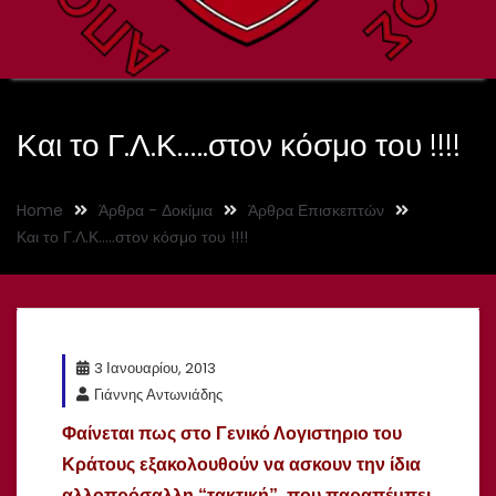
Και το Γ.Λ.Κ…..στον κόσμο του !!!!
Home
Άρθρα - Δοκίμια
Άρθρα Επισκεπτών
Και το Γ.Λ.Κ…..στον κόσμο του !!!!
3 Ιανουαρίου, 2013
Γιάννης Αντωνιάδης
Φαίνεται πως στο Γενικό Λογιστηριο του
Κράτους εξακολουθούν να ασκουν την ίδια
αλλοπρόσαλλη “τακτική”, που παραπέμπει