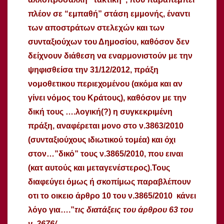
πλέον σε “εμπαθή” στάση εμμονής, έναντι
των αποστράτων στελεχών και των
συνταξιούχων του Δημοσίου, καθόσον δεν
δείχνουν διάθεση να εναρμονιστούν με την
ψηφισθείσα την 31/12/2012, πράξη
νομοθετικου περιεχομένου (ακόμα και αν
γίνει νόμος του Κράτους), καθόσον με την
δική τους ….λογική(?) η συγκεκριμένη
πράξη, αναφέρεται μονο στο ν.3863/2010
(συνταξιούχους ιδιωτικού τομέα) και όχι
στον…”δικό” τους ν.3865/2010, που ειναι
(κατ αυτούς και μεταγενέστερος).Τους
διαφεύγει όμως ή σκοπίμως παραβλέπουν
οτι το οικειο άρθρο 10 του ν.3865/2010 κάνει
λόγο για….”
τις διατάξεις του άρθρου 63 του
ν. 2676/