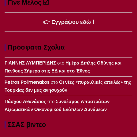
Γίνε Μέλος ☑️
👉 Εγγράψου εδώ !
Πρόσφατα Σχόλια
ΓΙΑΝΝΗΣ ΛΥΜΠΕΡΙΔΗΣ
στο
Ημέρα Διπλής Οδύνης και
Πένθους Σήμερα στις ΕΔ και στο Έθνος
Petros Polimenakos
στο
Οι νέες «πυραυλικές απειλές» της
Τουρκίας δεν μας ανησυχούν
Πάσχου Αθανάσιος
στο
Συνδέσμος Αποστράτων
Αξιωματικών Οικονομικού Ενόπλων Δυνάμεων
ΣΣΑΣ βιντεο