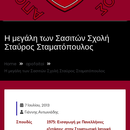
Η μεγάλη των Σασιτών Σχολή
Σταύρος Σταματόπουλος
Home
apofoitoi
Η μεγάλη των Σασιτών Σχολή Σταύρος Σταματόπουλος
7 Ιουλίου, 2013
Γιάννης Αντωνιάδης
Σπουδές
1975: Εισαγωγή με Πανελλήνιες
εξετάσεις στην Στρατιωτική Ιατρική