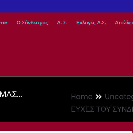
me
O Σύνδεσμος
Δ. Σ.
Εκλογές Δ.Σ.
Απώλει
 ΜΑΣ…
Home
Uncateg
ΕΥΧΕΣ ΤΟΥ ΣΥΝ