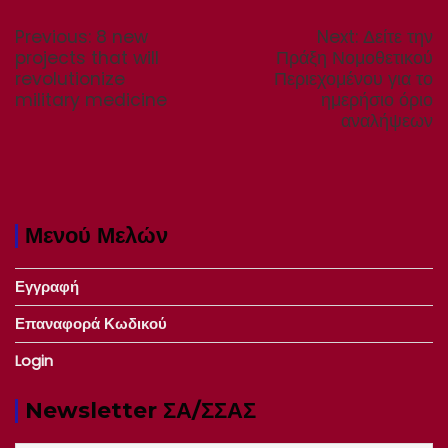
Πλοήγηση
άρθρων
Previous
Next
Previous:
8 new
Next:
Δείτε την
post:
post:
projects that will
Πράξη Νομοθετικού
revolutionize
Περιεχομένου για το
military medicine
ημερήσιο όριο
αναλήψεων
Μενού Μελών
Εγγραφή
Επαναφορά Κωδικού
Login
Newsletter ΣΑ/ΣΣΑΣ