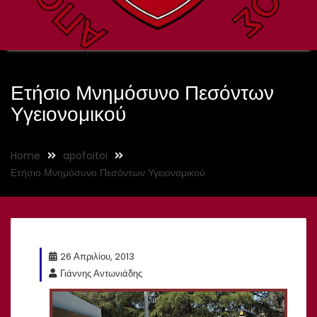
Ετήσιο Μνημόσυνο Πεσόντων
Υγειονομικού
Home
apofoitoi
Ετήσιο Μνημόσυνο Πεσόντων Υγειονομικού
26 Απριλίου, 2013
Γιάννης Αντωνιάδης