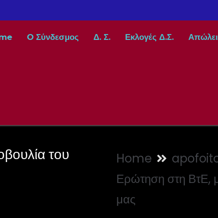
me
O Σύνδεσμος
Δ. Σ.
Εκλογές Δ.Σ.
Απώλει
οβουλία του
Home
apofoito
Ερώτηση στη ΒτΕ, 
μας