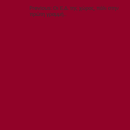
άρθρων
Previous
Previous:
Οι Ε.Δ. της χώρας, πάλι στην
post:
πρώτη γραμμή…