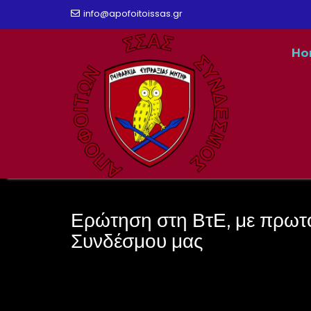
Skip
info@apofoitoissas.gr
to
Ho
content
Ερώτηση στη ΒτΕ, με πρωτ
Συνδέσμου μας