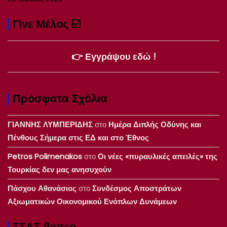
Γίνε Μέλος ☑️
👉 Εγγράψου εδώ !
Πρόσφατα Σχόλια
ΓΙΑΝΝΗΣ ΛΥΜΠΕΡΙΔΗΣ
στο
Ημέρα Διπλής Οδύνης και
Πένθους Σήμερα στις ΕΔ και στο Έθνος
Petros Polimenakos
στο
Οι νέες «πυραυλικές απειλές» της
Τουρκίας δεν μας ανησυχούν
Πάσχου Αθανάσιος
στο
Συνδέσμος Αποστράτων
Αξιωματικών Οικονομικού Ενόπλων Δυνάμεων
ΣΣΑΣ βιντεο