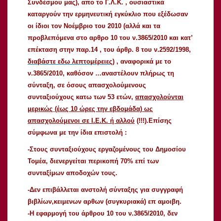
Συνδέσμου μας), απο το Γ.Λ.Κ. , ουσιαστικά
καταργούν την ερμηνευτική εγκύκλιο που εξέδωσαν
οι ίδιοι τον Νοέμβριο του 2010 (αλλά και τα
προβλεπόμενα στο αρθρο 10 του ν.3865/2010 και κατ’
επέκταση στην παρ.14 , του άρθρ. 8 του ν.2592/1998,
διαβάστε εδω λεπτομέρειες
) , αναφορικά με το
ν.3865/2010, καθόσον …αναστέλουν πλήρως τη
σύνταξη, σε όσους απασχολούμενους
συνταξιούχους κατω των 53 ετών,
απασχολούνται
μερικώς (έως 10 ώρες την εβδομάδα) ως
απασχολούμενοι σε Ι.Ε.Κ. ή αλλού
(!!!).Επίσης
σύμφωνα με την ίδια επιστολή :
-Στους συνταξιούχους εργαζομένους του Δημοσίου
Τομέα, διενεργείται περικοπή 70% επί των
συνταξίμων αποδοχών τους.
-Δεν επιβάλλεται ανστολή σύνταξης για συγγραφή
βιβλίων,κειμενων αρθων (συγκυριακά) επ αμοιβη.
-Η εφαρμογή του άρθρου 10 του ν.3865/2010, δεν