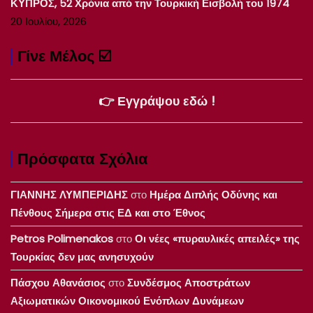
ΚΥΠΡΟΣ, 52 Χρόνια από την Τουρκική Εισβολή του 1974
20 Ιουλίου, 2026
Γίνε Μέλος ☑️
👉 Εγγράψου εδώ !
Πρόσφατα Σχόλια
ΓΙΑΝΝΗΣ ΛΥΜΠΕΡΙΔΗΣ
στο
Ημέρα Διπλής Οδύνης και
Πένθους Σήμερα στις ΕΔ και στο Έθνος
Petros Polimenakos
στο
Οι νέες «πυραυλικές απειλές» της
Τουρκίας δεν μας ανησυχούν
Πάσχου Αθανάσιος
στο
Συνδέσμος Αποστράτων
Αξιωματικών Οικονομικού Ενόπλων Δυνάμεων