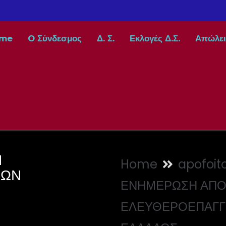
me
O Σύνδεσμος
Δ. Σ.
Εκλογές Δ.Σ.
Απώλει
Η
Home
apofoito
ΙΩΝ
ΕΝΗΜΕΡΩΣΗ ΑΠΟ
ΕΛΕΥΘΕΡΟΕΠΑΓΓ