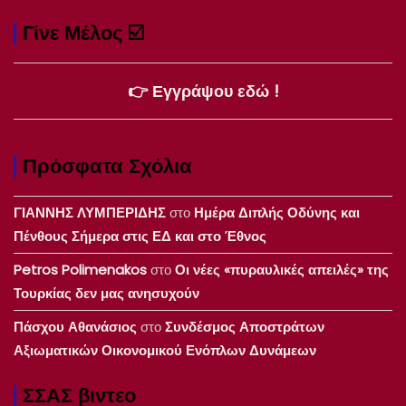
Γίνε Μέλος ☑️
👉 Εγγράψου εδώ !
Πρόσφατα Σχόλια
ΓΙΑΝΝΗΣ ΛΥΜΠΕΡΙΔΗΣ
στο
Ημέρα Διπλής Οδύνης και
Πένθους Σήμερα στις ΕΔ και στο Έθνος
Petros Polimenakos
στο
Οι νέες «πυραυλικές απειλές» της
Τουρκίας δεν μας ανησυχούν
Πάσχου Αθανάσιος
στο
Συνδέσμος Αποστράτων
Αξιωματικών Οικονομικού Ενόπλων Δυνάμεων
ΣΣΑΣ βιντεο