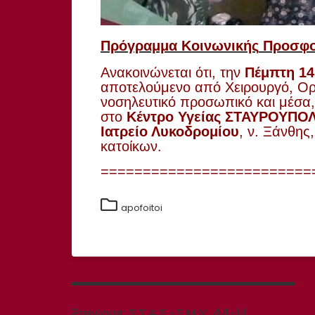
Πρόγραμμα
Κοινωνικής
Προσφ
Ανακοινώνεται
ότι, την
Πέμπτη
1
αποτελούμενο
από Χειρουργό,
Ορ
νοσηλευτικό
προσωπικό
και
μέσα
στο
Κέντρο
Υγείας
ΣΤΑΥΡΟΥΠΟ
Ιατρείο
Λυκοδρομίου
, ν.
Ξάνθης
κατοίκων
.
=========================
apofoitoi
Πλοήγηση
άρθρων
Previous
Previous:
Σ.Σ.Α.Σ.-Σ.Μ.Υ. 44-14 .