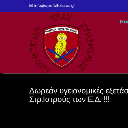
Skip
info@apofoitoissas.gr
to
Ho
content
Δωρεάν υγειονομικές εξετάσ
Στρ.Ιατρούς των Ε.Δ. !!!