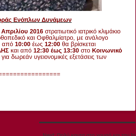
οράς
Ενόπλων
Δυνάμεων
4
Απριλίου
2016
στρατιωτικό
ιατρικό
κλιμάκιο
θοπεδικό
και
Οφθαλμίατρο
,
με
ανάλογο
, από
10:00
έως
12:00
θα
βρίσκεται
ΛΗΣ
και από
12:30 έως 13:30
στο
Κοινωνικό
, για
δωρεάν
υγειονομικές
εξετάσεις
των
=================
Next
Next:
Πολύ κοντα στο χρυσό και την 1η