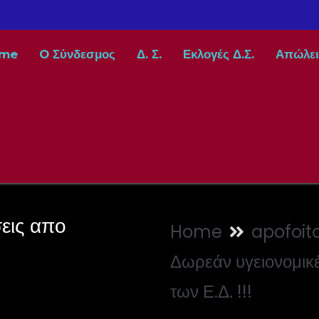
me
O Σύνδεσμος
Δ. Σ.
Εκλογές Δ.Σ.
Απώλει
εις απο
Home
apofoito
Δωρεάν υγειονομικέ
των Ε.Δ. !!!