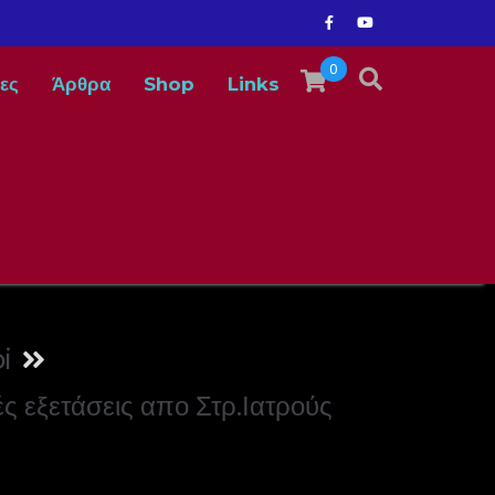
0
ες
Άρθρα
Shop
Links
i
ς εξετάσεις απο Στρ.Ιατρούς