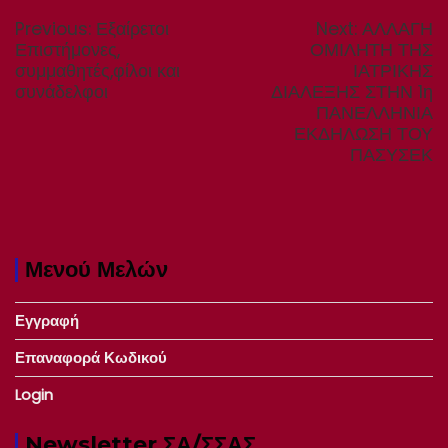
άρθρων
Previous
Next
Previous:
Εξαίρετοι
Next:
ΑΛΛΑΓΗ
post:
post:
Επιστήμονες,
ΟΜΙΛΗΤΗ ΤΗΣ
συμμαθητές,φίλοι και
ΙΑΤΡΙΚΗΣ
συνάδελφοι
ΔΙΑΛΕΞΗΣ ΣΤΗΝ 1η
ΠΑΝΕΛΛΗΝΙΑ
ΕΚΔΗΛΩΣΗ ΤΟΥ
ΠΑΣΥΣΕΚ
Μενού Μελών
Εγγραφή
Επαναφορά Κωδικού
Login
Newsletter ΣΑ/ΣΣΑΣ