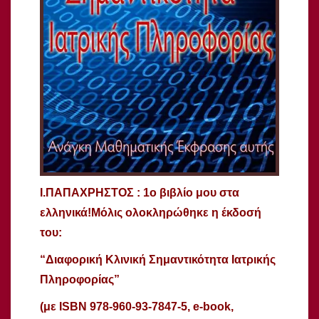
Ι.ΠΑΠΑΧΡΗΣΤΟΣ : 1ο βιβλίο μου στα
ελληνικά!Μόλις ολοκληρώθηκε η έκδοσή
του:
“Διαφορική Κλινική Σημαντικότητα Ιατρικής
Πληροφορίας”
(με ISBN 978-960-93-7847-5, e-book,