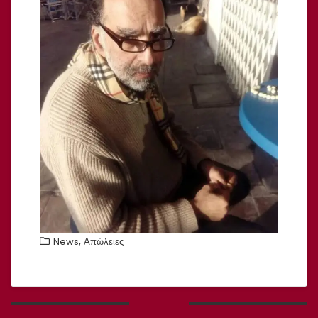
,
News
Απώλειες
Πλοήγηση