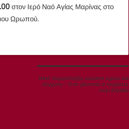
.00
στον Ιερό Ναό Αγίας Μαρίνας στο
μου Ωρωπού.
Next
Next:
Θερμοπληξία, απώλεια υγρών και
post:
σύγχυση – Έτσι χάνονται οι τουρίστες
στην Ελλάδα