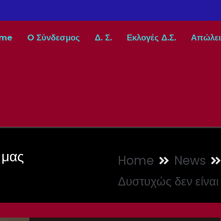
me
O Σύνδεσμος
Δ. Σ.
Εκλογές Δ.Σ.
Απώλει
 μας
Home
News
Δυστυχώς δεν είναι