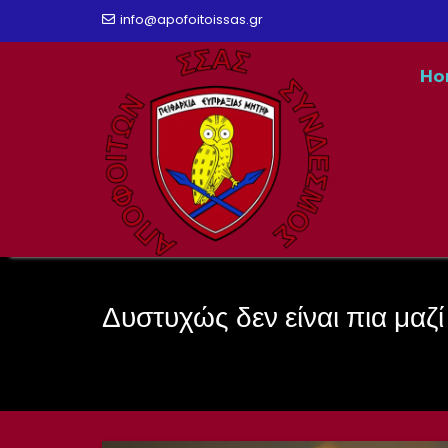
Skip
info@apofoitoissas.gr
to
Ho
content
Δυστυχώς δεν είναι πια μαζί