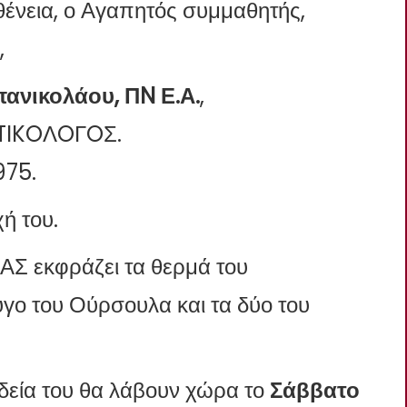
ένεια, ο Αγαπητός συμμαθητής,
,
νικολάου, ΠN Ε.Α.
,
TIKOΛOΓOΣ.
975.
ή του.
Σ εκφράζει τα θερμά του
γο του Ούρσουλα και τα δύο του
ηδεία του θα λάβουν χώρα το
Σάββατο