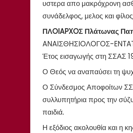
υστερα απο μακρόχρονη ασθ
συνάδελφος, μελος και φίλος
ΠΛOIAPXOΣ Πλάτωνας Παπα
ANAIΣΘHΣIOΛOΓOΣ-ENTA
Έτος εισαγωγής στη ΣΣΑΣ 1
Ο Θεός να αναπαύσει τη ψυχ
Ο Σύνδεσμος Αποφοίτων ΣΣΑ
συλλυπητήρια προς την σύζυ
παιδιά.
Η εξόδιος ακολουθία και η κ