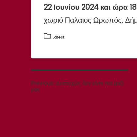
22 Ιουνίου 2024 και ώρα 18
χωριό Παλαιος Ωρωπός, Δή
Latest
Πλοήγηση
άρθρων
Previous
Previous:
Δυστυχώς δεν είναι πια μαζί
post:
μας