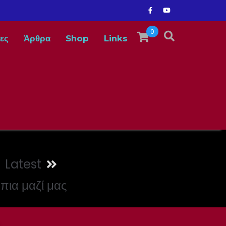
0
ες
Άρθρα
Shop
Links
Latest
 πια μαζί μας