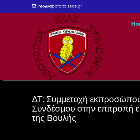
Skip
info@apofoitoissas.gr
to
Ho
content
ΔΤ: Συμμετοχή εκπροσώπου
Συνδέσμου στην επιτροπή ε
της Βουλής