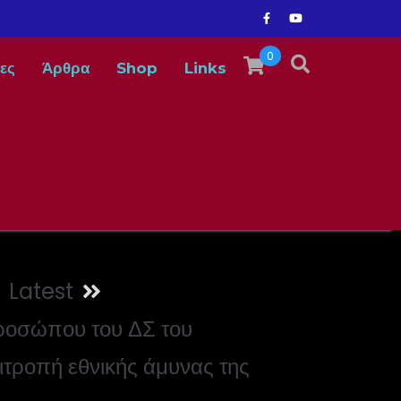
0
ες
Άρθρα
Shop
Links
Latest
ροσώπου του ΔΣ του
ιτροπή εθνικής άμυνας της