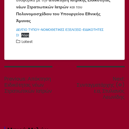
νέων Στρατιωτικών Ιατρών
και του
Πολυνομοσχέδιου του Υπουργείου Εθνικής
Άμυνας
ΔΕΛΤΙΟ ΤΥΠΟΥ-ΝΟΜΟΘΕΤΙΚΕΣ ΕΞΕΛΙΞΕΙΣ-ΕΙΔΙΚΟΤΗΤΕΣ
ΣΙ
Λήψη
Latest
Πλοήγηση
άρθρων
Previous
N
Previous:
Απόκτηση
Next:
post:
p
Ειδικότητας νέων
Συνταγματάρχης (Φ)
Στρατιωτικών Ιατρών
ε.α, Στυλιανός
Λεωνίδης