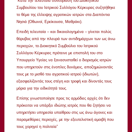
“Κατά την τελευταία συνεδρίαση του Διοικητικού
Συμβουλίου του Ιατρικού Συλλόγου Κέρκυρας συζητήθηκε
το θέμα της έλλειψης αγροτικών ιατρών στα Διαπόντια
Νησιά (Οθωνοί, Ερείκουσα, Μαθράκι).
Επειδή τελευταία – και δικαιολογημένα – γίνεται πολύς
θόρυβος από την πλευρά των αντιδημάρχων των ως άνω
περιοχών, το Διοικητικό Συμβούλιο του Ιατρικού
Συλλόγου Κέρκυρας πρότεινε με επιστολή του στο
Υπουργείο Υγείας να ξανασυσταθεί ο διορισμός ιατρών
που υπηρετούν στις ένοπλες δυνάμεις, αποζημιώνοντάς
τους με το μισθό του αγροτικού ιατρού (ιδιωτών),
εξασφαλίζοντάς τους στέγη και τροφή και δίνοντάς τους
μόρια για την ειδικότητά τους.
Επίσης γνωστοποίησε προς τις αρμόδιες αρχές ότι δεν
πρόκειται να υπάρξει ιδιώτης ιατρός που θα ζητήσει να
υπηρετήσει υπηρεσία υπαίθρου στις ως άνω άγονες και
παραμεθόριες περιοχές, με την εξευτελιστική αμοιβή που
τους χορηγεί η πολιτεία”