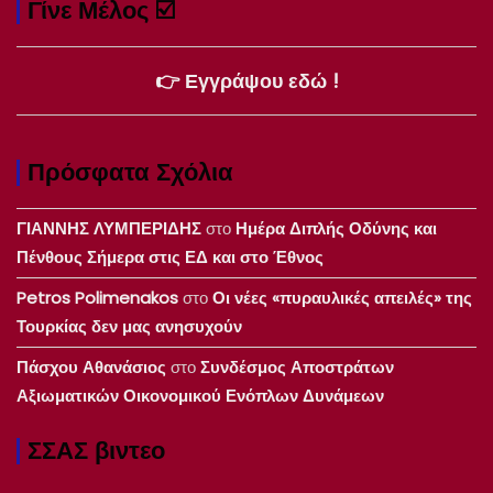
Γίνε Μέλος ☑️
👉 Εγγράψου εδώ !
Πρόσφατα Σχόλια
ΓΙΑΝΝΗΣ ΛΥΜΠΕΡΙΔΗΣ
στο
Ημέρα Διπλής Οδύνης και
Πένθους Σήμερα στις ΕΔ και στο Έθνος
Petros Polimenakos
στο
Οι νέες «πυραυλικές απειλές» της
Τουρκίας δεν μας ανησυχούν
Πάσχου Αθανάσιος
στο
Συνδέσμος Αποστράτων
Αξιωματικών Οικονομικού Ενόπλων Δυνάμεων
ΣΣΑΣ βιντεο