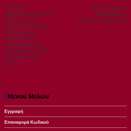
άρθρων
Previous
Next
Previous:
Next:
Για όσους
post:
post:
Διοργάνωση από το
συναδέλφους
NRDC-GR της
Σασιτες ενδιαφέρoυν
Ετήσιας Σύσκεψης
….
Εκπροσώπων
Διευθύνσεων
Οικονομικού των
Στρατηγείων Δομής
Δυνάμεων του
ΝΑΤΟ
Μενού Μελών
Εγγραφή
Επαναφορά Κωδικού