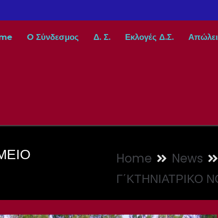
me
O Σύνδεσμος
Δ. Σ.
Εκλογές Δ.Σ.
Απώλει
ΜΕΙΟ
Home
News
Γ΄ΚΤΗΝΙΑΤΡΙΚΟ 