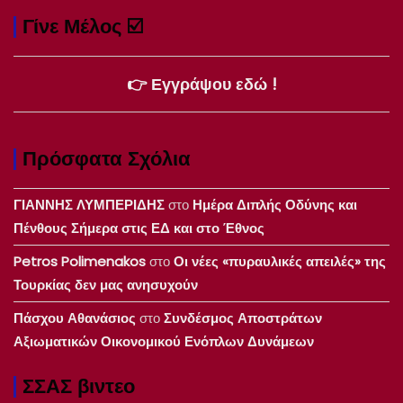
Γίνε Μέλος ☑️
👉 Εγγράψου εδώ !
Πρόσφατα Σχόλια
ΓΙΑΝΝΗΣ ΛΥΜΠΕΡΙΔΗΣ
στο
Ημέρα Διπλής Οδύνης και
Πένθους Σήμερα στις ΕΔ και στο Έθνος
Petros Polimenakos
στο
Οι νέες «πυραυλικές απειλές» της
Τουρκίας δεν μας ανησυχούν
Πάσχου Αθανάσιος
στο
Συνδέσμος Αποστράτων
Αξιωματικών Οικονομικού Ενόπλων Δυνάμεων
ΣΣΑΣ βιντεο