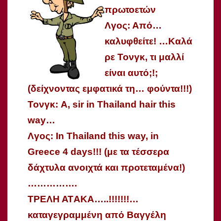
πρωτοετών
Λγος: Από…
καλυφθείτε! …Καλά
ρε Τονγκ, τι μαλλί
είναι αυτό;!;
(δείχνοντας εμφατικ
ά τη… φούντα!!!)
Τονγκ: A, sir in Thailand hair this
way…
Λγος: In Thailand this way, in
Greece 4 days!!! (με τα τέσσερα
δάχτυλα ανοιχτά και προτεταμ
ένα!)
…………….
ΤΡΕΛΗ ΑΤAΚΑ…..!!!!!!!…
καταγεγραμμένη από Βαγγέλη