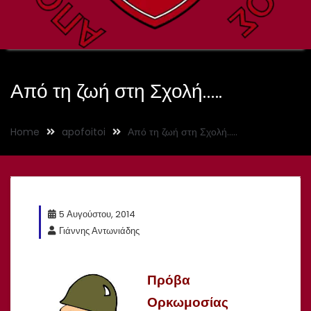
Από τη ζωή στη Σχολή…..
Home
apofoitoi
Από τη ζωή στη Σχολή…..
5 Αυγούστου, 2014
Γιάννης Αντωνιάδης
Πρόβα
Ορκωμοσίας