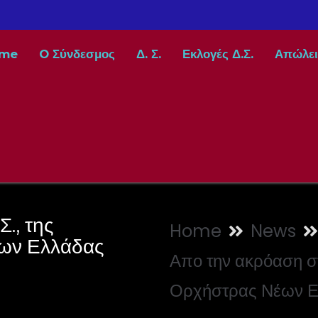
me
O Σύνδεσμος
Δ. Σ.
Εκλογές Δ.Σ.
Απώλει
., της
Home
News
ων Ελλάδας
Απο την ακρόαση στ
Ορχήστρας Νέων Ε