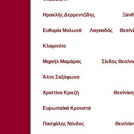
Ηρακλής Δερμεντζίδης Ξάνθ
Ευθυμία Μυλωνά Λαγκαδάς Θεσ/νί
Κλαρινέτο
Μιχαήλ Μαμάρας Σίνδος Θεσ/νί
Άλτο Σαξόφωνο
Χριστίνα Κριεζή Θεσ/νίκη
Ευρωπαϊκά Κρουστά
Πασχάλης Νένδος Θεσ/νίκ