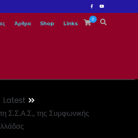
0
ες
Άρθρα
Shop
Links
Latest
η Σ.Σ.Α.Σ., της Συμφωνικής
λλάδας