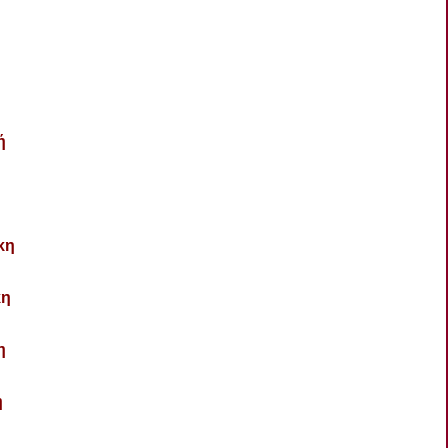
ή
κη
η
η
η