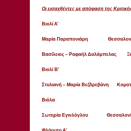
Οι εισαχθέντες με απόφαση της Κριτικής
Βιολί Α’
Μαρία Παραπονιάρη Θεσσαλον
Βασίλειος – Ραφαήλ Δαλάμπελας Ξ
Βιολί Β’
Στυλιανή – Μαρία Βεζδρεβάνη Κομο
Βιόλα
Σωτηρία Εγινλόγλου Θεσσαλονί
Φλάουτο Α’