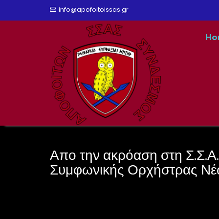
Skip
info@apofoitoissas.gr
to
Ho
content
Απο την ακρόαση στη Σ.Σ.Α.Σ
Συμφωνικής Ορχήστρας Νέ