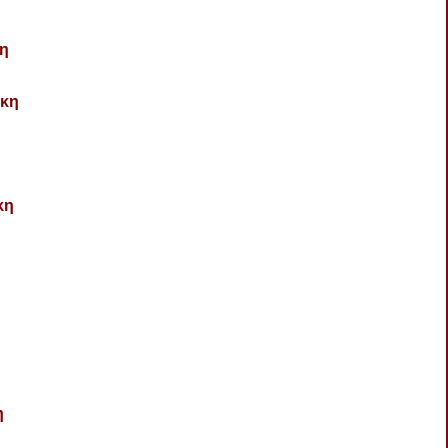
η
κη
κη
η