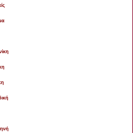
ίς
μα
νίκη
κη
κη
δική
ηνή