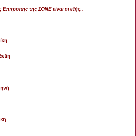
 Επιτροπής της ΣΟΝΕ είναι οι εξής..
ίκη
άνθη
τηνή
κη