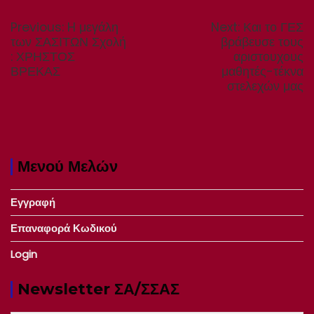
Πλοήγηση
άρθρων
Previous
Next
Previous:
H μεγάλη
Next:
Και το ΓΕΣ
post:
post:
των ΣΑΣΙΤΩΝ Σχολή
βράβευσε τους
: ΧΡΗΣΤΟΣ
αριστουχους
ΒΡΕΚΑΣ
μαθητές-τέκνα
στελεχών μας
Μενού Μελών
Εγγραφή
Επαναφορά Κωδικού
Login
Newsletter ΣΑ/ΣΣΑΣ