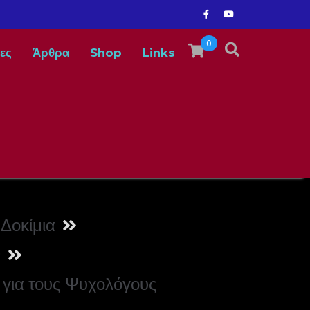
0
ες
Άρθρα
Shop
Links
Δοκίμια
ν
για τους Ψυχολόγους