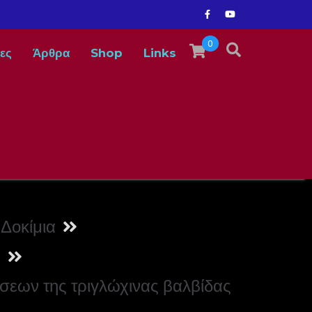
0
ες
Άρθρα
Shop
Links
Δοκίμια
ν
σεων της τριγλώχινας βαλβίδας