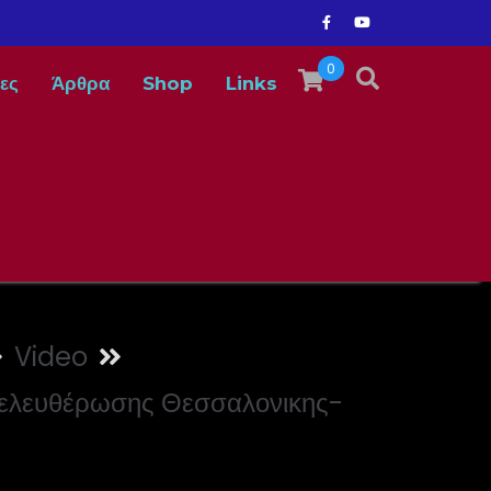
0
ες
Άρθρα
Shop
Links
Video
λευθέρωσης Θεσσαλονικης-