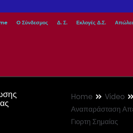
me
O Σύνδεσμος
Δ. Σ.
Εκλογές Δ.Σ.
Απώλει
ωσης
Home
Video
ίας
Αναπαράσταση Απε
Γιορτη Σημαίας