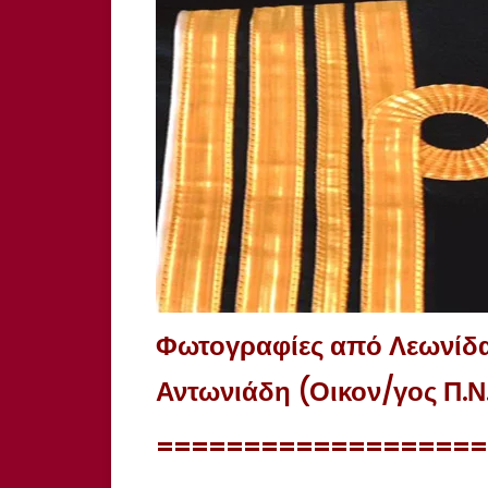
Φωτογραφίες
από
Λεωνίδ
Αντωνιάδη
(
Οικον
/γος Π.Ν
===================