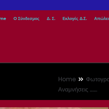
me
O Σύνδεσμος
Δ. Σ.
Εκλογές Δ.Σ.
Απώλει
Home
Φωτογρα
Αναμνήσεις …….