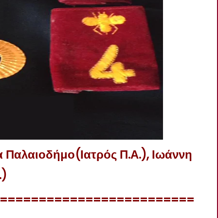
α
Παλαιοδήμο
(
Ιατρός
Π.Α.),
Ιωάννη
.)
=========================