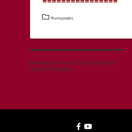
================
Φωτογραφίες
Πλοήγηση
άρθρων
Previous
Previous:
ΕΥΧΑΡΙΣΤΩ απο τον ιατρό
post:
Άγγελο Καραμάνη