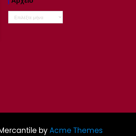
Αρχειο
Αρχειο
Mercantile by
Acme Themes