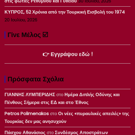
στις φωτιές Ρεθύμνου και Γυθείου
30 Ιουλίου, 2026
ΚΥΠΡΟΣ, 52 Χρόνια από την Τουρκική Εισβολή του 1974
20 Ιουλίου, 2026
Γίνε Μέλος ☑️
👉 Εγγράψου εδώ !
Πρόσφατα Σχόλια
ΓΙΑΝΝΗΣ ΛΥΜΠΕΡΙΔΗΣ
στο
Ημέρα Διπλής Οδύνης και
Πένθους Σήμερα στις ΕΔ και στο Έθνος
Petros Polimenakos
στο
Οι νέες «πυραυλικές απειλές» της
Τουρκίας δεν μας ανησυχούν
Πάσχου Αθανάσιος
στο
Συνδέσμος Αποστράτων