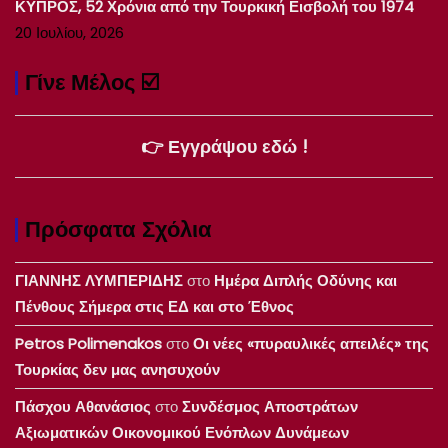
ΚΥΠΡΟΣ, 52 Χρόνια από την Τουρκική Εισβολή του 1974
20 Ιουλίου, 2026
Γίνε Μέλος ☑️
👉 Εγγράψου εδώ !
Πρόσφατα Σχόλια
ΓΙΑΝΝΗΣ ΛΥΜΠΕΡΙΔΗΣ
στο
Ημέρα Διπλής Οδύνης και
Πένθους Σήμερα στις ΕΔ και στο Έθνος
Petros Polimenakos
στο
Οι νέες «πυραυλικές απειλές» της
Τουρκίας δεν μας ανησυχούν
Πάσχου Αθανάσιος
στο
Συνδέσμος Αποστράτων
Αξιωματικών Οικονομικού Ενόπλων Δυνάμεων