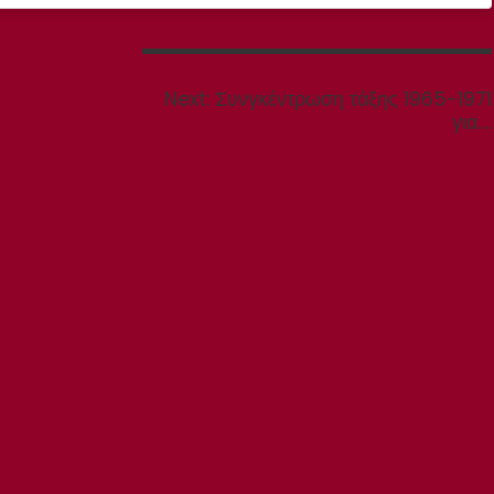
Next
Next:
Συνγκέντρωση τάξης 1965-1971
post:
για….