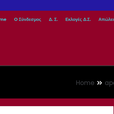
me
O Σύνδεσμος
Δ. Σ.
Εκλογές Δ.Σ.
Απώλει
Home
apo