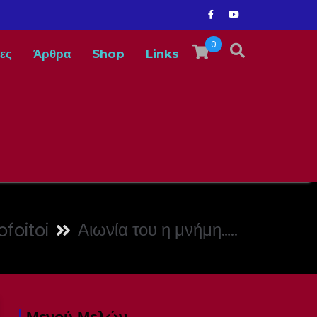
0
ες
Άρθρα
Shop
Links
Αιωνία του η μνήμη…..
foitoi