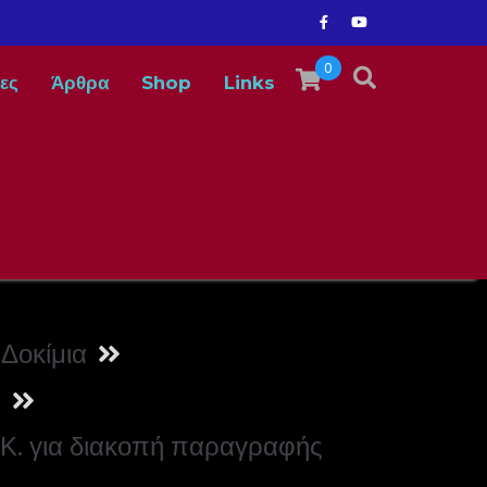
0
ες
Άρθρα
Shop
Links
Δοκίμια
ν
.Κ. για διακοπή παραγραφής