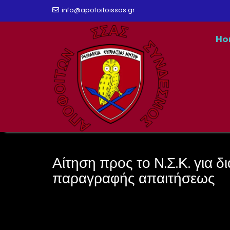
Skip
info@apofoitoissas.gr
to
Ho
content
Αίτηση προς το Ν.Σ.Κ. για δ
παραγραφής απαιτήσεως