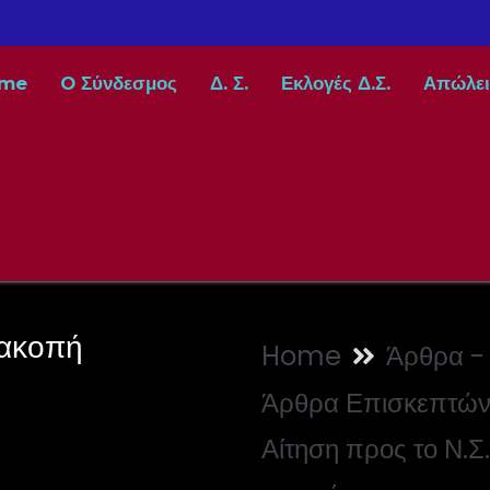
me
O Σύνδεσμος
Δ. Σ.
Εκλογές Δ.Σ.
Απώλει
ιακοπή
Home
Άρθρα - 
Άρθρα Επισκεπτώ
Αίτηση προς το Ν.Σ