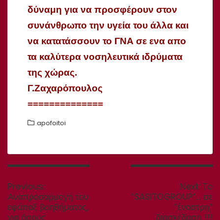
δύναμη για να προσφέρουν στον
συνάνθρωπο την υγεία του άλλα και
να κατατάσσουν το ΓΝΑ σε ενα απο
τα καλύτερα νοσηλευτικά ιδρύματα
της χώρας.
Γ.Ζαχαρόπουλος
==============
apofoitoi
Πλοήγηση
άρθρων
Previous
Nex
Previous:
Next:
To
post:
post
Αναπροσαρμογή του
“SASITOGROUP”… σε
εφάπαξ βοηθήματος,
“έναστρη”
για όσους
διασκέδαση !!!