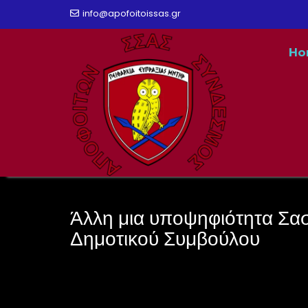
Skip
info@apofoitoissas.gr
to
Ho
content
Άλλη μια υποψηφιότητα Σασ
Δημοτικού Συμβούλου