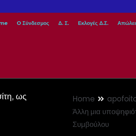
me
O Σύνδεσμος
Δ. Σ.
Εκλογές Δ.Σ.
Απώλει
ίτη, ως
Home
apofoito
Άλλη μια υποψηφιότ
Συμβούλου