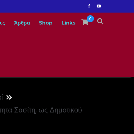
0
ες
Άρθρα
Shop
Links
i
ητα Σασίτη, ως Δημοτικού